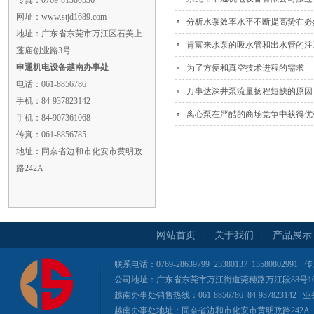
传真：0769-81380536
网址：www.stjd1689.com
分析水泵效率水平不断提高势在必
地址：广东省东莞市万江区石美上
肯富来水泵的吸水管和出水管的注
蓬庙创业路3号
申通机电设备越南办事处
为了方便和真空技术进程的需求
电话：061-8856786
万事达深井泵流量扬程短缺的原因
手机：84-937823142
离心泵在严酷的商场竞争中获得优
手机：84-907361068
传真：061-8856785
地址：同奈省边和市化安市黄明政
路242A
网站首页
关于我们
产品展示
联系电话：0769-28639799 23380137 13580802991 
公司地址：广东省东莞市万江街道莞穗路万江段88号104
越南办事处销售热线：061-8856786 84-937823142 业
越南办事处地址：同奈省边和市化安市黄明政路242A