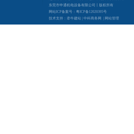
东莞市申通机电设备有限公司丨版权所有
网站ICP备案号：
粤ICP备12020395号
技术支持：
牵牛建站
|
中科商务网
|
网站管理